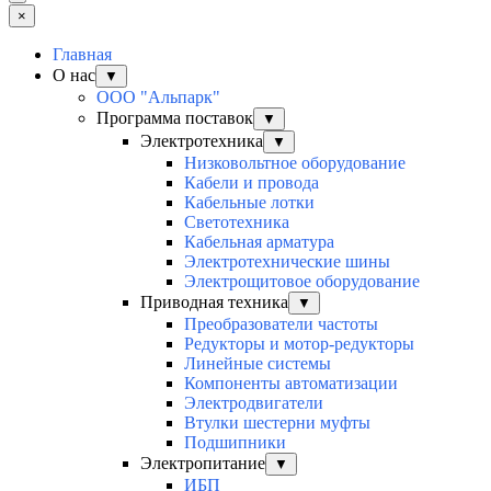
×
Главная
О нас
▼
ООО "Альпарк"
Программа поставок
▼
Электротехника
▼
Низковольтное оборудование
Кабели и провода
Кабельные лотки
Светотехника
Кабельная арматура
Электротехнические шины
Электрощитовое оборудование
Приводная техника
▼
Преобразователи частоты
Редукторы и мотор-редукторы
Линейные системы
Компоненты автоматизации
Электродвигатели
Втулки шестерни муфты
Подшипники
Электропитание
▼
ИБП