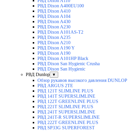
РВД Dixon A110
РВД Dixon A400EU100
РВД Dixon A410
РВД Dixon A104
РВД Dixon A430
РВД Dixon A230
РВД Dixon A101AS-T2
РВД Dixon A235
РВД Dixon A210
РВД Dixon A190 Y
РВД Dixon A190
РВД Dixon A101HP Black
РВД Dixon San Hygienic Crusha
РВД Dixon San Hygienic
РВД Dunlop
▼
Обзор рукавов высокого давления DUNLOP
РВД ARGUS 2TE
РВД 121T SLIMLINE PLUS
РВД 141T SUPERSLIMLINE
РВД 122T GREENLINE PLUS
РВД 221T SLIMLINE PLUS
РВД 241T SUPERSLIMLINE
РВД 241T-R SUPERSLIMLINE
РВД 222T GREENLINE PLUS
РВД SP33G SUPERFOREST