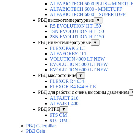
ALFABIOTECH 5000 PLUS – MINETU
ALFABIOTECH 6000 - MINETUFF
ALFABIOTECH 6000 – SUPERTUFF
РВД высокотемпературные
▼
R5 EVOLUTION HT 150
1SN EVOLUTION HT 150
2SN EVOLUTION HT 150
РВД низкотемпературные
▼
FLEXOPAK 2 LT
ALFAFOREST LT
VOLUTION 4000 LT NEW
EVOLUTION 5000 LT NEW
EVOLUTION 6000 LT NEW
РВД маслостойкие
▼
FLEXOR R4 634
FLEXOR R4 644 HT E
РВД для работы с очень высоким давлением
ALFAJET 210
ALFAJET 400
РВД PTFE
▼
9TS OM
9TC OM
РВД Caterpillar
РВД Cejn