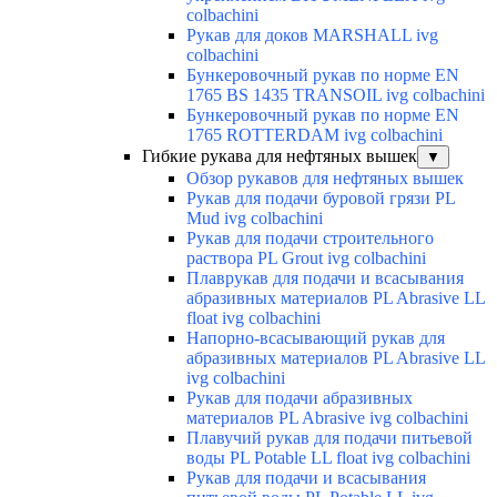
colbachini
Рукав для доков MARSHALL ivg
colbachini
Бункеровочный рукав по норме EN
1765 BS 1435 TRANSOIL ivg colbachini
Бункеровочный рукав по норме EN
1765 ROTTERDAM ivg colbachini
Гибкие рукава для нефтяных вышек
▼
Обзор рукавов для нефтяных вышек
Рукав для подачи буровой грязи PL
Mud ivg colbachini
Рукав для подачи строительного
раствора PL Grout ivg colbachini
Плаврукав для подачи и всасывания
абразивных материалов PL Abrasive LL
float ivg colbachini
Напорно-всасывающий рукав для
абразивных материалов PL Abrasive LL
ivg colbachini
Рукав для подачи абразивных
материалов PL Abrasive ivg colbachini
Плавучий рукав для подачи питьевой
воды PL Potable LL float ivg colbachini
Рукав для подачи и всасывания