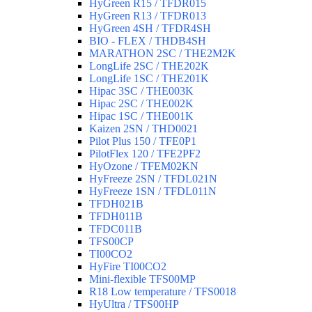
HyGreen R15 / TFDR015
HyGreen R13 / TFDR013
HyGreen 4SH / TFDR4SH
BIO - FLEX / THDB4SH
MARATHON 2SC / THE2M2K
LongLife 2SC / THE202K
LongLife 1SC / THE201K
Hipac 3SC / THE003K
Hipac 2SC / THE002K
Hipac 1SC / THE001K
Kaizen 2SN / THD0021
Pilot Plus 150 / TFE0P1
PilotFlex 120 / TFE2PF2
HyOzone / TFEM02KN
HyFreeze 2SN / TFDL021N
HyFreeze 1SN / TFDL011N
TFDH021B
TFDH011B
TFDC011B
TFS00CP
TI00CO2
HyFire TI00CO2
Mini-flexible TFS00MP
R18 Low temperature / TFS0018
HyUltra / TFS00HP