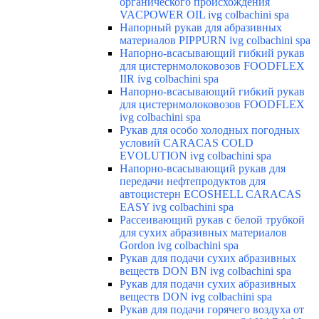
органического происхождения
VACPOWER OIL ivg colbachini spa
Напорный рукав для абразивных
материалов PIPPURN ivg colbachini spa
Напорно-всасывающий гибкий рукав
для цистернмолоковозов FOODFLEX
IIR ivg colbachini spa
Напорно-всасывающий гибкий рукав
для цистернмолоковозов FOODFLEX
ivg colbachini spa
Рукав для особо холодных погодных
условий CARACAS COLD
EVOLUTION ivg colbachini spa
Напорно-всасывающий рукав для
передачи нефтепродуктов для
автоцистерн ECOSHELL CARACAS
EASY ivg colbachini spa
Рассеивающий рукав с белой трубкой
для сухих абразивных материалов
Gordon ivg colbachini spa
Рукав для подачи сухих абразивных
веществ DON BN ivg colbachini spa
Рукав для подачи сухих абразивных
веществ DON ivg colbachini spa
Рукав для подачи горячего воздуха от