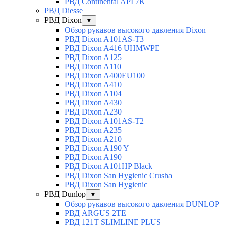
РВД Continental API 7K
РВД Diesse
РВД Dixon
▼
Обзор рукавов высокого давления Dixon
РВД Dixon A101AS-T3
РВД Dixon A416 UHMWPE
РВД Dixon A125
РВД Dixon A110
РВД Dixon A400EU100
РВД Dixon A410
РВД Dixon A104
РВД Dixon A430
РВД Dixon A230
РВД Dixon A101AS-T2
РВД Dixon A235
РВД Dixon A210
РВД Dixon A190 Y
РВД Dixon A190
РВД Dixon A101HP Black
РВД Dixon San Hygienic Crusha
РВД Dixon San Hygienic
РВД Dunlop
▼
Обзор рукавов высокого давления DUNLOP
РВД ARGUS 2TE
РВД 121T SLIMLINE PLUS