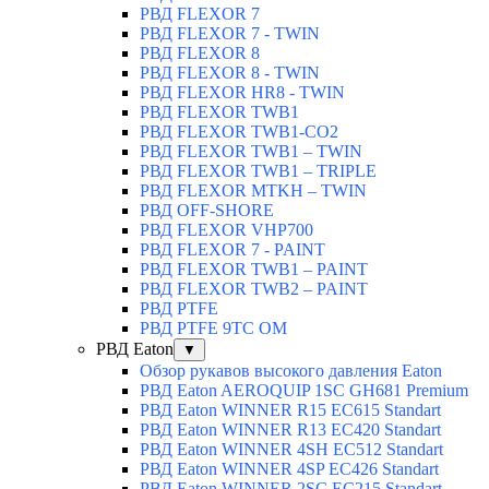
РВД FLEXOR 7
РВД FLEXOR 7 - TWIN
РВД FLEXOR 8
РВД FLEXOR 8 - TWIN
РВД FLEXOR HR8 - TWIN
РВД FLEXOR TWB1
РВД FLEXOR TWB1-CO2
РВД FLEXOR TWB1 – TWIN
РВД FLEXOR TWB1 – TRIPLE
РВД FLEXOR MTKH – TWIN
РВД OFF-SHORE
РВД FLEXOR VHP700
РВД FLEXOR 7 - PAINT
РВД FLEXOR TWB1 – PAINT
РВД FLEXOR TWB2 – PAINT
РВД PTFE
РВД PTFE 9TC OM
РВД Eaton
▼
Обзор рукавов высокого давления Eaton
РВД Eaton AEROQUIP 1SC GH681 Premium
РВД Eaton WINNER R15 EC615 Standart
РВД Eaton WINNER R13 EC420 Standart
РВД Eaton WINNER 4SH EC512 Standart
РВД Eaton WINNER 4SP EC426 Standart
РВД Eaton WINNER 2SC EC215 Standart