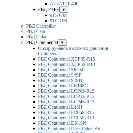
ALFAJET 400
РВД PTFE
▼
9TS OM
9TC OM
РВД Caterpillar
РВД Cejn
РВД Cidat
РВД Continental
▼
Обзор рукавов высокого давления
Continental
РВД Continental XCP6S-R15
РВД Continental XCP5S-R13
РВД Continental SR1SC
РВД Continental S4SP
РВД Continental S4SH
РВД Continental LR16SC
РВД Continental LCP6S-R15
РВД Continental LCP5S-R13
РВД Continental LCP4S-R12
РВД Continental L4SH
РВД Continental FCP6S-R15
РВД Continental FCP5S-R13
РВД Continental DR1SN
РВД Continental Desert Steel Air