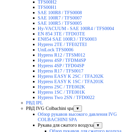
TFS00H2
TFS00H1
SAE 100R8 / TFS0008
SAE 100R7 / TFS0007
SAE 100R5 / TFS0005
Hy-VACUUM - SAE 100R4 / TFS0004
EN 854 3TE / TFD03TE
EN854 SAE 100R3 / TFS0003
Hypress 2TE / TFE02TEI
UniLock TFS0006
Hypress R12 / TFSM012
Hypress 4SP / TFDM4SP
Hypress 4SP / TFD04SP
Hypress R17 / TFS0017
Hypress EASY K 2SC / TFA202K
Hypress EASY K 1SC / TFA201K
Hypress 2SC / TFE002K
Hypress 1SC / TFE001K
Hypress Two 2SN / TFD0022
РВД IPL
РВД IVG Colbachini spa
▼
Обзор рукавов высокого давления IVG
COLBACHINI SPA
Рукава для сжатого воздуха
▼
Обзор рукавов для сжатого воздуха