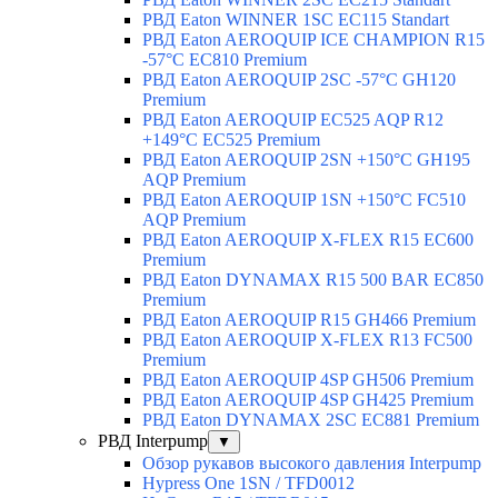
РВД Eaton WINNER 1SC EC115 Standart
РВД Eaton AEROQUIP ICE CHAMPION R15
-57°C EC810 Premium
РВД Eaton AEROQUIP 2SC -57°C GH120
Premium
РВД Eaton AEROQUIP EC525 AQP R12
+149°C EC525 Premium
РВД Eaton AEROQUIP 2SN +150°C GH195
AQP Premium
РВД Eaton AEROQUIP 1SN +150°C FC510
AQP Premium
РВД Eaton AEROQUIP X-FLEX R15 EC600
Premium
РВД Eaton DYNAMAX R15 500 BAR EC850
Premium
РВД Eaton AEROQUIP R15 GH466 Premium
РВД Eaton AEROQUIP X-FLEX R13 FC500
Premium
РВД Eaton AEROQUIP 4SP GH506 Premium
РВД Eaton AEROQUIP 4SP GH425 Premium
РВД Eaton DYNAMAX 2SC EC881 Premium
РВД Interpump
▼
Обзор рукавов высокого давления Interpump
Hypress One 1SN / TFD0012