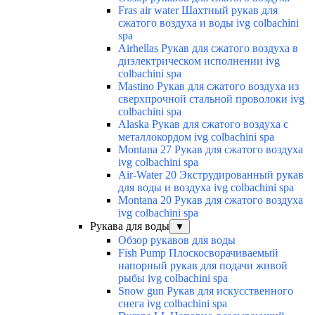
Fras air water Шахтный рукав для
сжатого воздуха и воды ivg colbachini
spa
Airhellas Рукав для сжатого воздуха в
диэлектрическом исполнении ivg
colbachini spa
Mastino Рукав для сжатого воздуха из
сверхпрочной стальной проволоки ivg
colbachini spa
Alaska Рукав для сжатого воздуха с
металлокордом ivg colbachini spa
Montana 27 Рукав для сжатого воздуха
ivg colbachini spa
Air-Water 20 Экструдированный рукав
для воды и воздуха ivg colbachini spa
Montana 20 Рукав для сжатого воздуха
ivg colbachini spa
Рукава для воды
▼
Обзор рукавов для воды
Fish Pump Плоскосворачиваемый
напорный рукав для подачи живой
рыбы ivg colbachini spa
Snow gun Рукав для искусственного
снега ivg colbachini spa