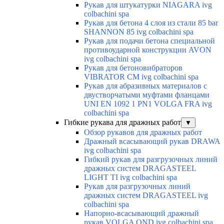
Рукав для штукатурки NIAGARA ivg
colbachini spa
Рукав для бетона 4 слоя из стали 85 bar
SHANNON 85 ivg colbachini spa
Рукав для подачи бетона специальной
противоударной конструкции AVON
ivg colbachini spa
Рукав для бетоновибраторов
VIBRATOR CM ivg colbachini spa
Рукав для абразивных материалов с
двустворчатыми муфтами фланцами
UNI EN 1092 1 PN1 VOLGA FRA ivg
colbachini spa
Гибкие рукава для дражных работ
▼
Обзор рукавов для дражных работ
Дражный всасывающий рукав DRAWA
ivg colbachini spa
Гибкий рукав для разгрузочных линий
дражных систем DRAGASTEEL
LIGHT TI ivg colbachini spa
Рукав для разгрузочных линий
дражных систем DRAGASTEEL ivg
colbachini spa
Напорно-всасывающий дражный
рукав VOLGA OND ivg colbachini spa