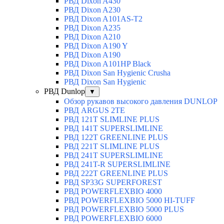
РВД Dixon A430
РВД Dixon A230
РВД Dixon A101AS-T2
РВД Dixon A235
РВД Dixon A210
РВД Dixon A190 Y
РВД Dixon A190
РВД Dixon A101HP Black
РВД Dixon San Hygienic Crusha
РВД Dixon San Hygienic
РВД Dunlop
▼
Обзор рукавов высокого давления DUNLOP
РВД ARGUS 2TE
РВД 121T SLIMLINE PLUS
РВД 141T SUPERSLIMLINE
РВД 122T GREENLINE PLUS
РВД 221T SLIMLINE PLUS
РВД 241T SUPERSLIMLINE
РВД 241T-R SUPERSLIMLINE
РВД 222T GREENLINE PLUS
РВД SP33G SUPERFOREST
РВД POWERFLEXBIO 4000
РВД POWERFLEXBIO 5000 HI-TUFF
РВД POWERFLEXBIO 5000 PLUS
РВД POWERFLEXBIO 6000