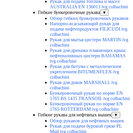
Рукав для подачи топлива и масел
AUSTRALIA EN 136013 ivg colbachini
Гибкие бункеровочные рукава
▼
Обзор гибких бункеровочных рукавов
Напорно-всасывающий рукав для
подачи нефтепродуктов FILICUDI ivg
colbachini
Рукав для мытья цистерн MARTIN ivg
colbachini
Рукав для дренажа плавающих крыш
нефтеналивных цистерн BAHAMAS
ivg colbachini
Рукав для битума с металлическим
укреплением BITUMENFLEX ivg
colbachini
Рукав для доков MARSHALL ivg
colbachini
Бункеровочный рукав по норме EN
1765 BS 1435 TRANSOIL ivg colbachini
Бункеровочный рукав по норме EN
1765 ROTTERDAM ivg colbachini
Гибкие рукава для нефтяных вышек
▼
Обзор рукавов для нефтяных вышек
Рукав для подачи буровой грязи PL
Mud ivg colbachini