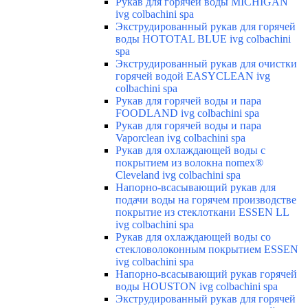
Рукав для горячей воды MICHIGAN
ivg colbachini spa
Экструдированный рукав для горячей
воды HOTOTAL BLUE ivg colbachini
spa
Экструдированный рукав для очистки
горячей водой EASYCLEAN ivg
colbachini spa
Рукав для горячей воды и пара
FOODLAND ivg colbachini spa
Рукав для горячей воды и пара
Vaporclean ivg colbachini spa
Рукав для охлаждающей воды с
покрытием из волокна nomex®
Cleveland ivg colbachini spa
Напорно-всасывающий рукав для
подачи воды на горячем производстве
покрытие из стеклоткани ESSEN LL
ivg colbachini spa
Рукав для охлаждающей воды со
стекловолоконным покрытием ESSEN
ivg colbachini spa
Напорно-всасывающий рукав горячей
воды HOUSTON ivg colbachini spa
Экструдированный рукав для горячей