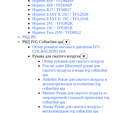
Hypress 4SP / TFDM4SP
Hypress 4SP / TFD04SP
Hypress R17 / TFS0017
Hypress EASY K 2SC / TFA202K
Hypress EASY K 1SC / TFA201K
Hypress 2SC / TFE002K
Hypress 1SC / TFE001K
Hypress Two 2SN / TFD0022
РВД IPL
РВД IVG Colbachini spa
▼
Обзор рукавов высокого давления IVG
COLBACHINI SPA
Рукава для сжатого воздуха
▼
Обзор рукавов для сжатого воздуха
Fras air water Шахтный рукав для
сжатого воздуха и воды ivg colbachini
spa
Airhellas Рукав для сжатого воздуха в
диэлектрическом исполнении ivg
colbachini spa
Mastino Рукав для сжатого воздуха из
сверхпрочной стальной проволоки ivg
colbachini spa
Alaska Рукав для сжатого воздуха с
металлокордом ivg colbachini spa