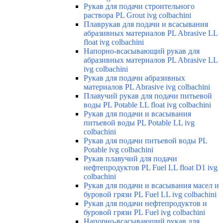
Рукав для подачи строительного
раствора PL Grout ivg colbachini
Плаврукав для подачи и всасывания
абразивных материалов PL Abrasive LL
float ivg colbachini
Напорно-всасывающий рукав для
абразивных материалов PL Abrasive LL
ivg colbachini
Рукав для подачи абразивных
материалов PL Abrasive ivg colbachini
Плавучий рукав для подачи питьевой
воды PL Potable LL float ivg colbachini
Рукав для подачи и всасывания
питьевой воды PL Potable LL ivg
colbachini
Рукав для подачи питьевой воды PL
Potable ivg colbachini
Рукав плавучий для подачи
нефтепродуктов PL Fuel LL float D1 ivg
colbachini
Рукав для подачи и всасывания масел и
буровой грязи PL Fuel LL ivg colbachini
Рукав для подачи нефтепродуктов и
буровой грязи PL Fuel ivg colbachini
Напорно-всасывающий рукав для