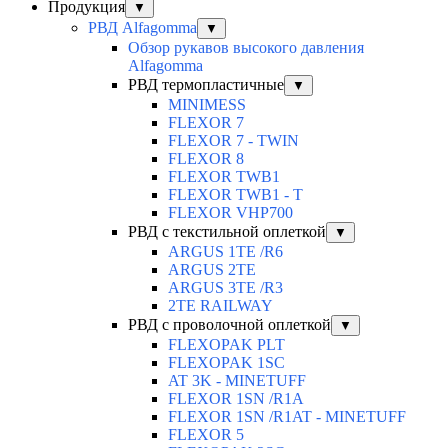
Продукция
▼
РВД Alfagomma
▼
Обзор рукавов высокого давления
Alfagomma
РВД термопластичные
▼
MINIMESS
FLEXOR 7
FLEXOR 7 - TWIN
FLEXOR 8
FLEXOR TWB1
FLEXOR TWB1 - T
FLEXOR VHP700
РВД с текстильной оплеткой
▼
ARGUS 1TE /R6
ARGUS 2TЕ
ARGUS 3TE /R3
2TE RAILWAY
РВД с проволочной оплеткой
▼
FLEXOPAK PLT
FLEXOPAK 1SС
AT 3K - MINETUFF
FLEXOR 1SN /R1A
FLEXOR 1SN /R1AT - MINETUFF
FLEXOR 5