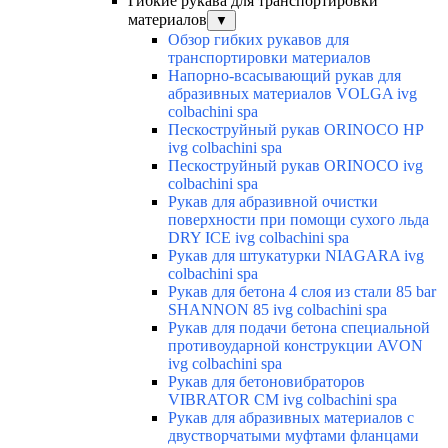
Гибкие рукава для транспортировки
материалов
▼
Обзор гибких рукавов для
транспортировки материалов
Напорно-всасывающий рукав для
абразивных материалов VOLGA ivg
colbachini spa
Пескоструйный рукав ORINOCO HP
ivg colbachini spa
Пескоструйный рукав ORINOCO ivg
colbachini spa
Рукав для абразивной очистки
поверхности при помощи сухого льда
DRY ICE ivg colbachini spa
Рукав для штукатурки NIAGARA ivg
colbachini spa
Рукав для бетона 4 слоя из стали 85 bar
SHANNON 85 ivg colbachini spa
Рукав для подачи бетона специальной
противоударной конструкции AVON
ivg colbachini spa
Рукав для бетоновибраторов
VIBRATOR CM ivg colbachini spa
Рукав для абразивных материалов с
двустворчатыми муфтами фланцами