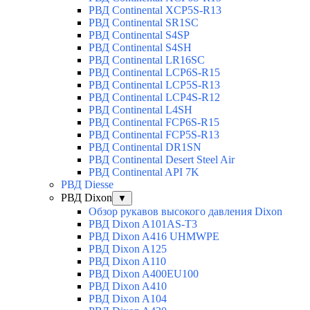
РВД Continental XCP5S-R13
РВД Continental SR1SC
РВД Continental S4SP
РВД Continental S4SH
РВД Continental LR16SC
РВД Continental LCP6S-R15
РВД Continental LCP5S-R13
РВД Continental LCP4S-R12
РВД Continental L4SH
РВД Continental FCP6S-R15
РВД Continental FCP5S-R13
РВД Continental DR1SN
РВД Continental Desert Steel Air
РВД Continental API 7K
РВД Diesse
РВД Dixon
▼
Обзор рукавов высокого давления Dixon
РВД Dixon A101AS-T3
РВД Dixon A416 UHMWPE
РВД Dixon A125
РВД Dixon A110
РВД Dixon A400EU100
РВД Dixon A410
РВД Dixon A104