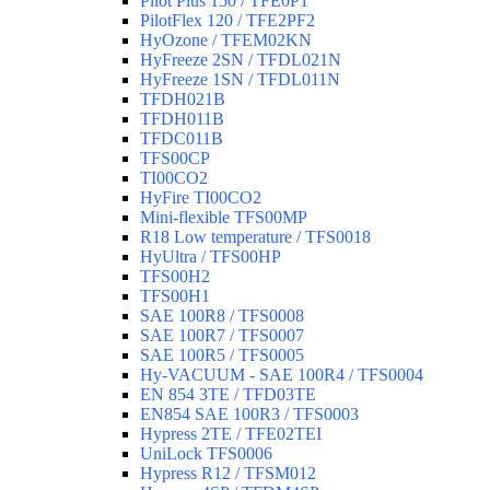
Pilot Plus 150 / TFE0P1
PilotFlex 120 / TFE2PF2
HyOzone / TFEM02KN
HyFreeze 2SN / TFDL021N
HyFreeze 1SN / TFDL011N
TFDH021B
TFDH011B
TFDC011B
TFS00CP
TI00CO2
HyFire TI00CO2
Mini-flexible TFS00MP
R18 Low temperature / TFS0018
HyUltra / TFS00HP
TFS00H2
TFS00H1
SAE 100R8 / TFS0008
SAE 100R7 / TFS0007
SAE 100R5 / TFS0005
Hy-VACUUM - SAE 100R4 / TFS0004
EN 854 3TE / TFD03TE
EN854 SAE 100R3 / TFS0003
Hypress 2TE / TFE02TEI
UniLock TFS0006
Hypress R12 / TFSM012