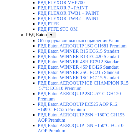
РВД FLEXOR VHP700
РВД FLEXOR 7 - PAINT
РВД FLEXOR TWB1 – PAINT
РВД FLEXOR TWB2 – PAINT
РВД PTFE
РВД PTFE 9TC OM
РВД Eaton
▼
Обзор рукавов высокого давления Eaton
РВД Eaton AEROQUIP 1SC GH681 Premium
РВД Eaton WINNER R15 EC615 Standart
РВД Eaton WINNER R13 EC420 Standart
РВД Eaton WINNER 4SH EC512 Standart
РВД Eaton WINNER 4SP EC426 Standart
РВД Eaton WINNER 2SC EC215 Standart
РВД Eaton WINNER 1SC EC115 Standart
РВД Eaton AEROQUIP ICE CHAMPION R15
-57°C EC810 Premium
РВД Eaton AEROQUIP 2SC -57°C GH120
Premium
РВД Eaton AEROQUIP EC525 AQP R12
+149°C EC525 Premium
РВД Eaton AEROQUIP 2SN +150°C GH195
AQP Premium
РВД Eaton AEROQUIP 1SN +150°C FC510
AQP Premium