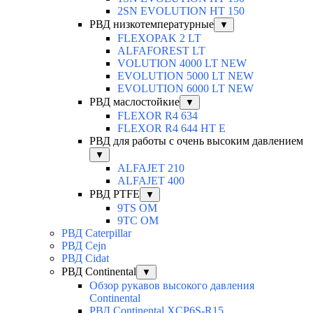
2SN EVOLUTION HT 150
РВД низкотемпературные
▼
FLEXOPAK 2 LT
ALFAFOREST LT
VOLUTION 4000 LT NEW
EVOLUTION 5000 LT NEW
EVOLUTION 6000 LT NEW
РВД маслостойкие
▼
FLEXOR R4 634
FLEXOR R4 644 HT E
РВД для работы с очень высоким давлением
▼
ALFAJET 210
ALFAJET 400
РВД PTFE
▼
9TS OM
9TC OM
РВД Caterpillar
РВД Cejn
РВД Cidat
РВД Continental
▼
Обзор рукавов высокого давления
Continental
РВД Continental XCP6S-R15