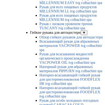
MILLENNIUM EASY ivg colbachini spa
Рукав для всех пищевых продуктов
MILLENNIUM LL ivg colbachini spa
Рукав для всех пищевых продуктов
MILLENNIUM ivg colbachini spa
Рукав с низким уровенем трения
TUSCANY ivg colbachini spa
Гибкие рукава для автоцистерн
▼
Обзор гибких рукавов для автоцистерн
Всасывающий рукав для абразивных
материалов VACPOWER ivg colbachini
spa
Рукав для всасывания жидкостей
органического происхождения
VACPOWER OIL ivg colbachini spa
Напорный рукав для абразивных
материалов PIPPURN ivg colbachini spa
Напорно-всасывающий гибкий рукав
для цистернмолоковозов FOODFLEX
IIR ivg colbachini spa
Напорно-всасывающий гибкий рукав
для цистернмолоковозов FOODFLEX
ivg colbachini spa
Рукав для особо холодных погодных
условий CARACAS COLD