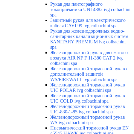
Рукав для пантографного
токоприёмника UNI 4882 ivg colbachini
spa
Защитный рукав для электрического
кабеля CAVI 99 ivg colbachini spa
Рукав для железнодорожных водно-
санитарных канализационных систем
SANITARY PREMIUM ivg colbachini
spa
Железнодорожный рукав для сжатого
воздуха AIR NF F 11-380 CAT 2 ivg
colbachini spa
Железнодорожный тормозной рукав с
дополнительной защитой
WS/FIREWALL ivg colbachini spa
Железнодорожный тормозной рукав
UIC POLAR ivg colbachini spa
Железнодорожный тормозной рукав
UIC COLD ivg colbachini spa
Железнодорожный тормозной рукав
UIC-830-1-85 ivg colbachini spa
Железнодорожный тормозной рукав
WS ivg colbachini spa
Пневматический тормозной рукав EN
45545 HAWK ivg colbachini spa