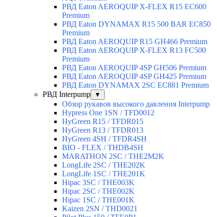
РВД Eaton AEROQUIP X-FLEX R15 EC600
Premium
РВД Eaton DYNAMAX R15 500 BAR EC850
Premium
РВД Eaton AEROQUIP R15 GH466 Premium
РВД Eaton AEROQUIP X-FLEX R13 FC500
Premium
РВД Eaton AEROQUIP 4SP GH506 Premium
РВД Eaton AEROQUIP 4SP GH425 Premium
РВД Eaton DYNAMAX 2SC EC881 Premium
РВД Interpump
▼
Обзор рукавов высокого давления Interpump
Hypress One 1SN / TFD0012
HyGreen R15 / TFDR015
HyGreen R13 / TFDR013
HyGreen 4SH / TFDR4SH
BIO - FLEX / THDB4SH
MARATHON 2SC / THE2M2K
LongLife 2SC / THE202K
LongLife 1SC / THE201K
Hipac 3SC / THE003K
Hipac 2SC / THE002K
Hipac 1SC / THE001K
Kaizen 2SN / THD0021