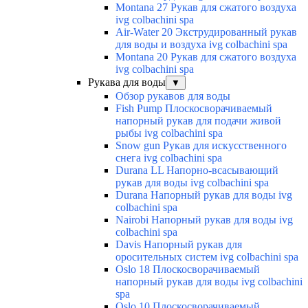
Montana 27 Рукав для сжатого воздуха
ivg colbachini spa
Air-Water 20 Экструдированный рукав
для воды и воздуха ivg colbachini spa
Montana 20 Рукав для сжатого воздуха
ivg colbachini spa
Рукава для воды
▼
Обзор рукавов для воды
Fish Pump Плоскосворачиваемый
напорный рукав для подачи живой
рыбы ivg colbachini spa
Snow gun Рукав для искусственного
снега ivg colbachini spa
Durana LL Напорно-всасывающий
рукав для воды ivg colbachini spa
Durana Напорный рукав для воды ivg
colbachini spa
Nairobi Напорный рукав для воды ivg
colbachini spa
Davis Напорный рукав для
оросительных систем ivg colbachini spa
Oslo 18 Плоскосворачиваемый
напорный рукав для воды ivg colbachini
spa
Oslo 10 Плоскосворачиваемый