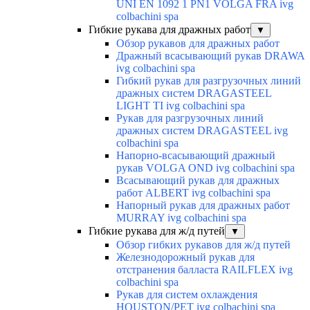
UNI EN 1092 1 PN1 VOLGA FRA ivg
colbachini spa
Гибкие рукава для дражных работ
▼
Обзор рукавов для дражных работ
Дражный всасывающий рукав DRAWA
ivg colbachini spa
Гибкий рукав для разгрузочных линий
дражных систем DRAGASTEEL
LIGHT TI ivg colbachini spa
Рукав для разгрузочных линий
дражных систем DRAGASTEEL ivg
colbachini spa
Напорно-всасывающий дражный
рукав VOLGA OND ivg colbachini spa
Всасывающий рукав для дражных
работ ALBERT ivg colbachini spa
Напорный рукав для дражных работ
MURRAY ivg colbachini spa
Гибкие рукава для ж/д путей
▼
Обзор гибких рукавов для ж/д путей
Железнодорожный рукав для
отстранения балласта RAILFLEX ivg
colbachini spa
Рукав для систем охлаждения
HOUSTON/PET ivg colbachini spa