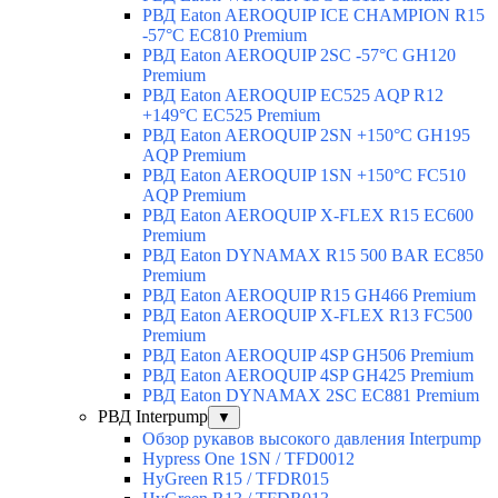
РВД Eaton AEROQUIP ICE CHAMPION R15
-57°C EC810 Premium
РВД Eaton AEROQUIP 2SC -57°C GH120
Premium
РВД Eaton AEROQUIP EC525 AQP R12
+149°C EC525 Premium
РВД Eaton AEROQUIP 2SN +150°C GH195
AQP Premium
РВД Eaton AEROQUIP 1SN +150°C FC510
AQP Premium
РВД Eaton AEROQUIP X-FLEX R15 EC600
Premium
РВД Eaton DYNAMAX R15 500 BAR EC850
Premium
РВД Eaton AEROQUIP R15 GH466 Premium
РВД Eaton AEROQUIP X-FLEX R13 FC500
Premium
РВД Eaton AEROQUIP 4SP GH506 Premium
РВД Eaton AEROQUIP 4SP GH425 Premium
РВД Eaton DYNAMAX 2SC EC881 Premium
РВД Interpump
▼
Обзор рукавов высокого давления Interpump
Hypress One 1SN / TFD0012
HyGreen R15 / TFDR015