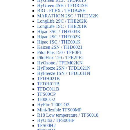
HyGreen R13 / TFDR013
HyGreen 4SH / TFDR4SH
BIO - FLEX / THDB4SH
MARATHON 2SC / THE2M2K
LongLife 2SC / THE202K
LongLife 1SC / THE201K
Hipac 3SC / THE003K
Hipac 2SC / THE002K
Hipac 1SC / THE001K
Kaizen 2SN / THD0021
Pilot Plus 150 / TFE0P1
PilotFlex 120 / TFE2PF2
HyOzone / TFEM02KN
HyFreeze 2SN / TFDL021N
HyFreeze 1SN / TFDL011N
TFDH021B
TFDH011B
TFDC011B
TFS00CP
TI00CO2
HyFire TI00CO2
Mini-flexible TFS00MP
R18 Low temperature / TFS0018
HyUltra / TFS00HP
TFS00H2