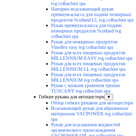
ivg colbachini spa
Напорно-всасывающий рукав
премиум-класса для подачи нежирных
продуктов Scotland LL ivg colbachini spa
Рукав премиум-класса для подачи
нежирных продуктов Scotland ivg
colbachini spa
Рукав для нежирных продуктов
Vinoflex easy ivg colbachini spa
Рукав для всех пищевых продуктов
MILLENNIUM EASY ivg colbachini spa
Рукав для всех пищевых продуктов
MILLENNIUM LL ivg colbachini spa
Рукав для всех пищевых продуктов
MILLENNIUM ivg colbachini spa
Рукав с низким уровенем трения
TUSCANY ivg colbachini spa
Гибкие рукава для автоцистерн
▼
Обзор гибких рукавов для автоцистерн
Всасывающий рукав для абразивных
материалов VACPOWER ivg colbachini
spa
Рукав для всасывания жидкостей
органического происхождения
VACPOWER OIL ivg colbachini spa