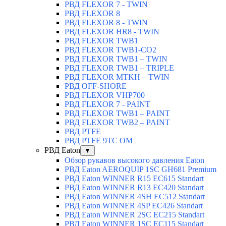
РВД FLEXOR 7 - TWIN
РВД FLEXOR 8
РВД FLEXOR 8 - TWIN
РВД FLEXOR HR8 - TWIN
РВД FLEXOR TWB1
РВД FLEXOR TWB1-CO2
РВД FLEXOR TWB1 – TWIN
РВД FLEXOR TWB1 – TRIPLE
РВД FLEXOR MTKH – TWIN
РВД OFF-SHORE
РВД FLEXOR VHP700
РВД FLEXOR 7 - PAINT
РВД FLEXOR TWB1 – PAINT
РВД FLEXOR TWB2 – PAINT
РВД PTFE
РВД PTFE 9TC OM
РВД Eaton
▼
Обзор рукавов высокого давления Eaton
РВД Eaton AEROQUIP 1SC GH681 Premium
РВД Eaton WINNER R15 EC615 Standart
РВД Eaton WINNER R13 EC420 Standart
РВД Eaton WINNER 4SH EC512 Standart
РВД Eaton WINNER 4SP EC426 Standart
РВД Eaton WINNER 2SC EC215 Standart
РВД Eaton WINNER 1SC EC115 Standart