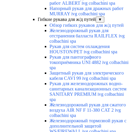
работ ALBERT ivg colbachini spa
Напорный рукав для дражных работ
MURRAY ivg colbachini spa
Гибкие рукава для ж/д путей
▼
Обзор гибких рукавов для ж/д путей
Железнодорожный рукав для
отстранения балласта RAILFLEX ivg
colbachini spa
Рукав для систем охлаждения
HOUSTON/PET ivg colbachini spa
Рукав для пантографного
токоприёмника UNI 4882 ivg colbachini
spa
Защитный рукав для электрического
кабеля CAVI 99 ivg colbachini spa
Рукав для железнодорожных водно-
санитарных канализационных систем
SANITARY PREMIUM ivg colbachini
spa
Железнодорожный рукав для сжатого
воздуха AIR NF F 11-380 CAT 2 ivg
colbachini spa
Железнодорожный тормозной рукав с
дополнительной защитой
WS/FIREWALL ivg colbachini spa