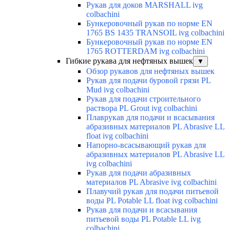
Рукав для доков MARSHALL ivg
colbachini
Бункеровочный рукав по норме EN
1765 BS 1435 TRANSOIL ivg colbachini
Бункеровочный рукав по норме EN
1765 ROTTERDAM ivg colbachini
Гибкие рукава для нефтяных вышек
▼
Обзор рукавов для нефтяных вышек
Рукав для подачи буровой грязи PL
Mud ivg colbachini
Рукав для подачи строительного
раствора PL Grout ivg colbachini
Плаврукав для подачи и всасывания
абразивных материалов PL Abrasive LL
float ivg colbachini
Напорно-всасывающий рукав для
абразивных материалов PL Abrasive LL
ivg colbachini
Рукав для подачи абразивных
материалов PL Abrasive ivg colbachini
Плавучий рукав для подачи питьевой
воды PL Potable LL float ivg colbachini
Рукав для подачи и всасывания
питьевой воды PL Potable LL ivg
colbachini