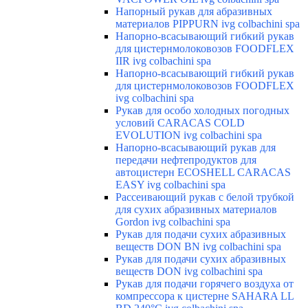
Напорный рукав для абразивных
материалов PIPPURN ivg colbachini spa
Напорно-всасывающий гибкий рукав
для цистернмолоковозов FOODFLEX
IIR ivg colbachini spa
Напорно-всасывающий гибкий рукав
для цистернмолоковозов FOODFLEX
ivg colbachini spa
Рукав для особо холодных погодных
условий CARACAS COLD
EVOLUTION ivg colbachini spa
Напорно-всасывающий рукав для
передачи нефтепродуктов для
автоцистерн ECOSHELL CARACAS
EASY ivg colbachini spa
Рассеивающий рукав с белой трубкой
для сухих абразивных материалов
Gordon ivg colbachini spa
Рукав для подачи сухих абразивных
веществ DON BN ivg colbachini spa
Рукав для подачи сухих абразивных
веществ DON ivg colbachini spa
Рукав для подачи горячего воздуха от
компрессора к цистерне SAHARA LL