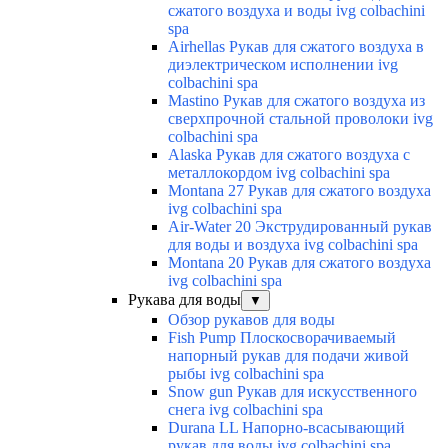
сжатого воздуха и воды ivg colbachini
spa
Airhellas Рукав для сжатого воздуха в
диэлектрическом исполнении ivg
colbachini spa
Mastino Рукав для сжатого воздуха из
сверхпрочной стальной проволоки ivg
colbachini spa
Alaska Рукав для сжатого воздуха с
металлокордом ivg colbachini spa
Montana 27 Рукав для сжатого воздуха
ivg colbachini spa
Air-Water 20 Экструдированный рукав
для воды и воздуха ivg colbachini spa
Montana 20 Рукав для сжатого воздуха
ivg colbachini spa
Рукава для воды
▼
Обзор рукавов для воды
Fish Pump Плоскосворачиваемый
напорный рукав для подачи живой
рыбы ivg colbachini spa
Snow gun Рукав для искусственного
снега ivg colbachini spa
Durana LL Напорно-всасывающий
рукав для воды ivg colbachini spa