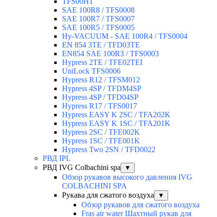
TFS00H1
SAE 100R8 / TFS0008
SAE 100R7 / TFS0007
SAE 100R5 / TFS0005
Hy-VACUUM - SAE 100R4 / TFS0004
EN 854 3TE / TFD03TE
EN854 SAE 100R3 / TFS0003
Hypress 2TE / TFE02TEI
UniLock TFS0006
Hypress R12 / TFSM012
Hypress 4SP / TFDM4SP
Hypress 4SP / TFD04SP
Hypress R17 / TFS0017
Hypress EASY K 2SC / TFA202K
Hypress EASY K 1SC / TFA201K
Hypress 2SC / TFE002K
Hypress 1SC / TFE001K
Hypress Two 2SN / TFD0022
РВД IPL
РВД IVG Colbachini spa
▼
Обзор рукавов высокого давления IVG
COLBACHINI SPA
Рукава для сжатого воздуха
▼
Обзор рукавов для сжатого воздуха
Fras air water Шахтный рукав для