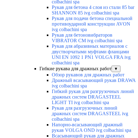
colbachini spa
Рукав для бетона 4 слоя из стали 85 bar
SHANNON 85 ivg colbachini spa
Рукав для подачи бетона специальной
противоударной конструкции AVON
ivg colbachini spa
Рукав для бетоновибраторов
VIBRATOR CM ivg colbachini spa
Рукав для абразивных материалов с
двустворчатыми муфтами фланцами
UNI EN 1092 1 PN1 VOLGA FRA ivg
colbachini spa
Гибкие рукава для дражных работ
▼
Обзор рукавов для дражных работ
Дражный всасывающий рукав DRAWA
ivg colbachini spa
Гибкий рукав для разгрузочных линий
дражных систем DRAGASTEEL
LIGHT TI ivg colbachini spa
Рукав для разгрузочных линий
дражных систем DRAGASTEEL ivg
colbachini spa
Напорно-всасывающий дражный
рукав VOLGA OND ivg colbachini spa
Всасывающий рукав для дражных