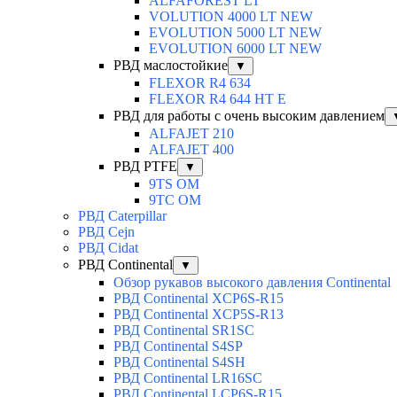
ALFAFOREST LT
VOLUTION 4000 LT NEW
EVOLUTION 5000 LT NEW
EVOLUTION 6000 LT NEW
РВД маслостойкие
▼
FLEXOR R4 634
FLEXOR R4 644 HT E
РВД для работы с очень высоким давлением
ALFAJET 210
ALFAJET 400
РВД PTFE
▼
9TS OM
9TC OM
РВД Caterpillar
РВД Cejn
РВД Cidat
РВД Continental
▼
Обзор рукавов высокого давления Continental
РВД Continental XCP6S-R15
РВД Continental XCP5S-R13
РВД Continental SR1SC
РВД Continental S4SP
РВД Continental S4SH
РВД Continental LR16SC
РВД Continental LCP6S-R15