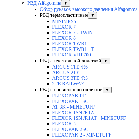
РВД Alfagomma
▼
Обзор рукавов высокого давления Alfagomma
РВД термопластичные
▼
MINIMESS
FLEXOR 7
FLEXOR 7 - TWIN
FLEXOR 8
FLEXOR TWB1
FLEXOR TWB1 - T
FLEXOR VHP700
РВД с текстильной оплеткой
▼
ARGUS 1TE /R6
ARGUS 2TЕ
ARGUS 3TE /R3
2TE RAILWAY
РВД с проволочной оплеткой
▼
FLEXOPAK PLT
FLEXOPAK 1SС
AT 3K - MINETUFF
FLEXOR 1SN /R1A
FLEXOR 1SN /R1AT - MINETUFF
FLEXOR 5
FLEXOPAK 2SС
FLEXOPAK 2 - MINETUFF