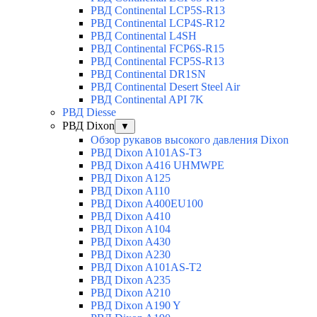
РВД Continental LCP5S-R13
РВД Continental LCP4S-R12
РВД Continental L4SH
РВД Continental FCP6S-R15
РВД Continental FCP5S-R13
РВД Continental DR1SN
РВД Continental Desert Steel Air
РВД Continental API 7K
РВД Diesse
РВД Dixon
▼
Обзор рукавов высокого давления Dixon
РВД Dixon A101AS-T3
РВД Dixon A416 UHMWPE
РВД Dixon A125
РВД Dixon A110
РВД Dixon A400EU100
РВД Dixon A410
РВД Dixon A104
РВД Dixon A430
РВД Dixon A230
РВД Dixon A101AS-T2
РВД Dixon A235
РВД Dixon A210
РВД Dixon A190 Y