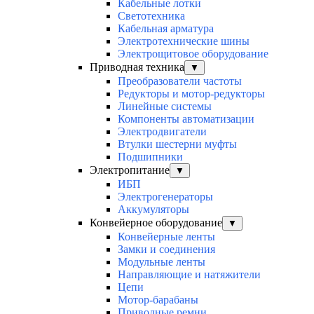
Кабельные лотки
Светотехника
Кабельная арматура
Электротехнические шины
Электрощитовое оборудование
Приводная техника
▼
Преобразователи частоты
Редукторы и мотор-редукторы
Линейные системы
Компоненты автоматизации
Электродвигатели
Втулки шестерни муфты
Подшипники
Электропитание
▼
ИБП
Электрогенераторы
Аккумуляторы
Конвейерное оборудование
▼
Конвейерные ленты
Замки и соединения
Модульные ленты
Направляющие и натяжители
Цепи
Мотор-барабаны
Приводные ремни